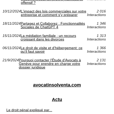
offensif ?
10/12/2024
L'impact des lois commerciales sur votre
2 016
entreprise et comment s'y préparer
Interactions
18/11/2024
Partagez et Collaborez : Fonctionnalités
1 346
Sociales de ChatGPT 4
Interactions
15/11/2024
La médiation familiale : un recours
1 313
croissant dans les divorces
Interactions
06/11/2024
Le droit de visite et d'hébergement: ce
1 366
qu'il faut savoir
Interactions
21/9/2024
Pourquoi contacter l'Étude d'Avocats à
2 131
Genève pour prendre en charge votre
Interactions
dossier juridique
avocatinsolventa.com
Actu
Le droit pénal expliqué par...