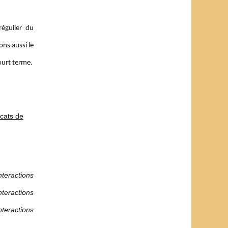
régulier du
ons aussi le
ourt terme.
ocats de
nteractions
nteractions
nteractions