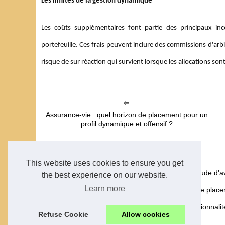
Les limites de la gestion dynamique
Les coûts supplémentaires font partie des principaux inc
portefeuille. Ces frais peuvent inclure des commissions d'arbit
risque de sur réaction qui survient lorsque les allocations 
Assurance-vie : quel horizon de placement pour un
profil dynamique et offensif ?
This website uses cookies to ensure you get
16/10/2025
Le droit pénal expliqué par l'étude d
the best experience on our website.
Learn more
16/12/2024
Assurance-vie : quel horizon de place
18/11/2024
Partagez et Collaborez : Fonctionnal
Refuse Cookie
Allow cookies