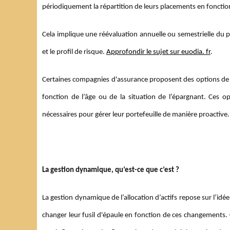
périodiquement la répartition de leurs placements en foncti
Cela implique une réévaluation annuelle ou semestrielle du por
et le profil de risque.
Approfondir le sujet sur euodia. fr
.
Certaines compagnies d'assurance proposent des options de g
fonction de l’âge ou de la situation de l’épargnant. Ces op
nécessaires pour gérer leur portefeuille de manière proactive.
La gestion dynamique, qu’est-ce que c’est ?
La gestion dynamique de l’allocation d’actifs repose sur l’id
changer leur fusil d'épaule en fonction de ces changements. C