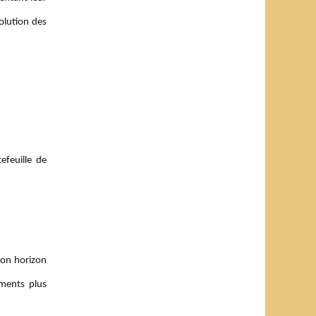
volution des
efeuille de
son horizon
ements plus