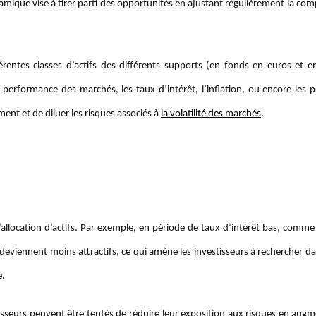
amique vise à tirer parti des opportunités en ajustant régulièrement la co
érentes classes d’actifs des différents supports (en fonds en euros et e
performance des marchés, les taux d’intérêt, l’inflation, ou encore les p
nt et de diluer les risques associés à
la volatilité des marchés
.
llocation d’actifs. Par exemple, en période de taux d’intérêt bas, comme c
deviennent moins attractifs, ce qui amène les investisseurs à rechercher d
e.
isseurs peuvent être tentés de réduire leur exposition aux risques en augm