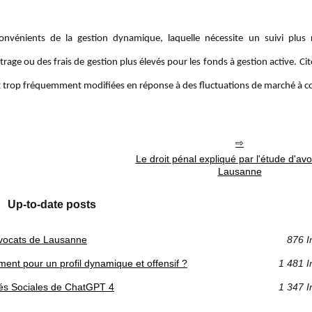
onvénients de la gestion dynamique, laquelle nécessite un suivi plus 
rage ou des frais de gestion plus élevés pour les fonds à gestion active. Cit
sont trop fréquemment modifiées en réponse à des fluctuations de marché à c
Le droit pénal expliqué par l'étude d'av
Lausanne
Up-to-date posts
'avocats de Lausanne
876 I
ment pour un profil dynamique et offensif ?
1 481 I
ités Sociales de ChatGPT 4
1 347 I