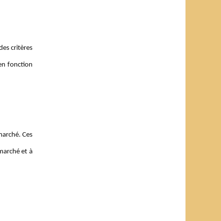
es critères
en fonction
 marché. Ces
marché et à