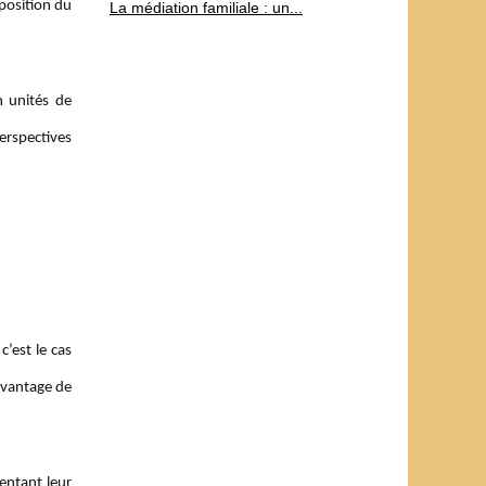
mposition du
La médiation familiale : un...
n unités de
erspectives
’est le cas
avantage de
entant leur